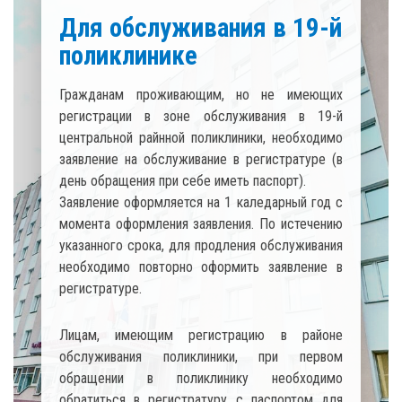
Карта для медицинского
обслуживания
имеющих
В рамках проекта
"Электронной рец
я в 19-й
лекарственныe средствa, выписанн
еобходимо
электронной форме, отпускаются по карт
ратуре (в
медицинского обслуживания в аптеках
т).
«БЕЛФАРМАЦИЯ» и других аптечных се
ный год с
Выдача пластиковых карт для населения р
истечению
обслуживания 19-й поликлиики осуществл
луживания
в регистратуре поликлиники с 08:30 до 1
вление в
Обращаем Ваше внимание, что для полу
пластиковой карты необходимо при себе 
ПАСПОРТ.
Также можно использовать 16-значный 
 районе
карты формата 9112420000… для упроще
 первом
авторизации при заказе талонов и вызове 
бходимо
на дом через онлайн сервисы.
ртом для